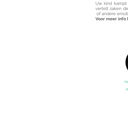
Uw kind kampt b
vertelt zaken d
of andere emot
Voor meer info k
I
P