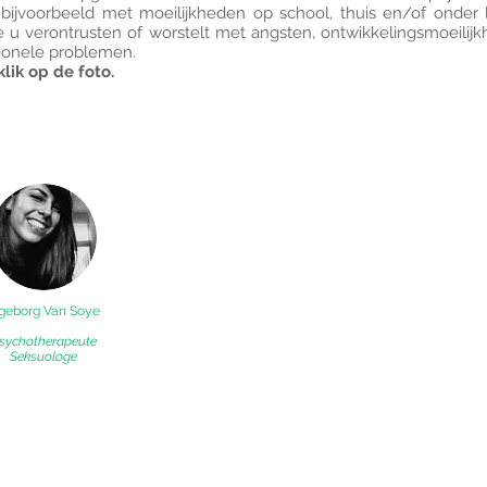
ijvoorbeeld met moeilijkheden op school, thuis en/of onder l
ie u verontrusten of worstelt met angsten, ontwikkelingsmoeilij
ionele problemen.
lik op de foto.
ngeborg Van Soye
sychotherapeute
Seksuologe