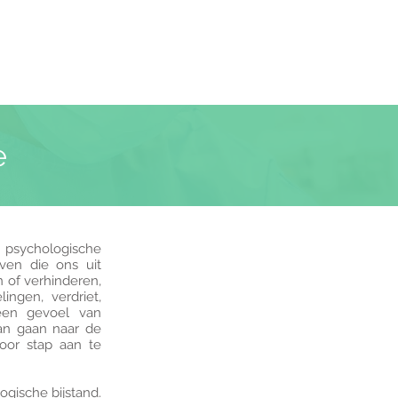
e
 psychologische
ven die ons uit
 of verhinderen,
ngen, verdriet,
een gevoel van
kan gaan naar de
or stap aan te
gische bijstand.