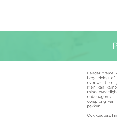
P
Eender welke k
begeleiding of
evenwicht breng
Men kan kampen
minderwaardig
onbehagen enz. 
oorsprong van
pakken.
Ook kleuters, k