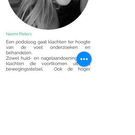
Naomi Pieters
Een podoloog gaat klachten ter hoogte
van de voet onderzoeken en
behandelen.
Zowel huid- en nagelaandoeningen als
klachten die voortkomen uit het
bewegingsstelsel. Ook de hoger
gelegen segmenten zoals knie-, heup
en rugpijn kunnen een oorzaak hebben
ter hoogte van de voet. Hierdoor
kunnen bewegingen bij dagelijkse of
sportactiviteiten beperkt worden.
Een podoloog zal eerst de oorzaak van
de klachten trachten te achterhalen. Dit
aan de hand van uitgebreid onderzoek.
Vervolgens zal de oorzaak behandeld
worden.
Voor meer info klik op de foto.